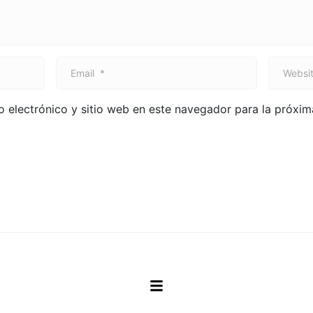
E
W
m
e
a
b
 electrónico y sitio web en este navegador para la próxi
i
s
l
i
*
t
e