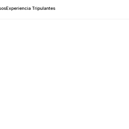
sos
Experiencia Tripulantes
Uncategorized
act of Techn