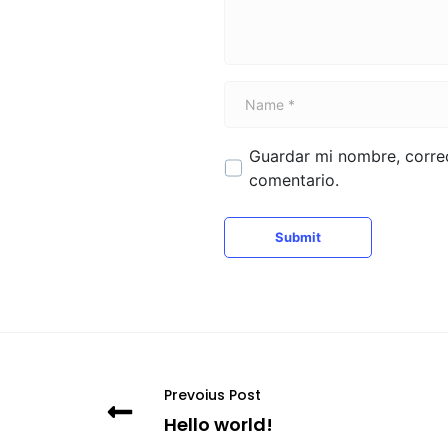
t
*
N
a
m
Guardar mi nombre, correo
e
comentario.
*
Submit
Prevoius Post
Hello world!