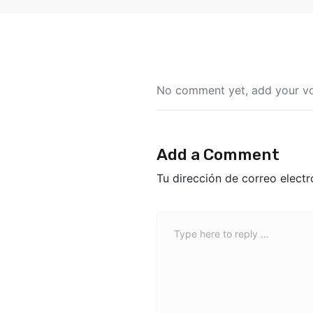
No comment yet, add your vo
Add a Comment
Tu dirección de correo electr
C
o
m
m
e
n