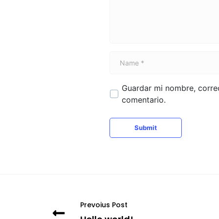
n
t
*
N
a
m
Guardar mi nombre, correo
e
comentario.
*
Submit
Prevoius Post