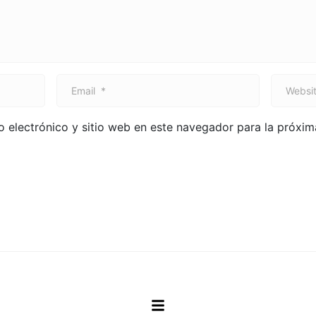
E
W
m
e
a
b
 electrónico y sitio web en este navegador para la próxi
i
s
l
i
*
t
e