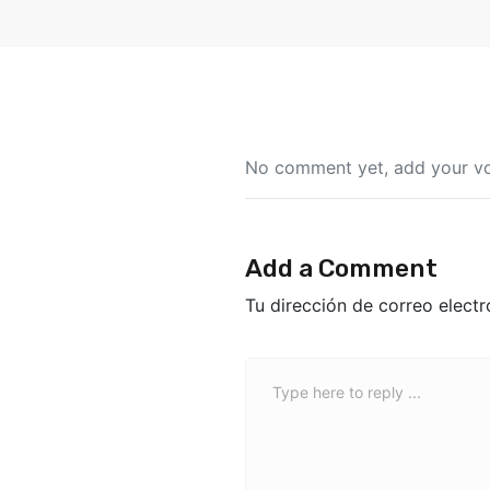
No comment yet, add your vo
Add a Comment
Tu dirección de correo electr
C
o
m
m
e