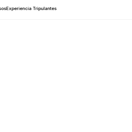
sos
Experiencia Tripulantes
Uncategorized
ic Interiors: 