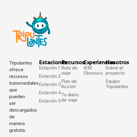
Estaciones
Recursos
Experiencias
Nosotros
Tripulantes
Estación 1
Ruta de
IEM
Sobre el
ofrece
viaje
Obonuco
proyecto
Estación 2
recursos
Plan de
Equipo
transmediales
Estación 3
Acción
Tripulantes
que
Estación 4
Tu diario
pueden
de viaje
Estación 5
ser
descargados
de
manera
gratuita.