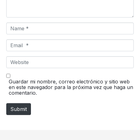
N
a
m
e
E
*
m
a
i
W
l
e
*
b
s
i
Guardar mi nombre, correo electrónico y sitio web
t
en este navegador para la próxima vez que haga un
e
comentario.
Submit