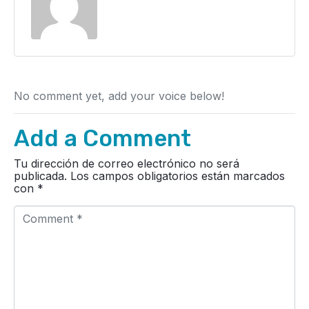
No comment yet, add your voice below!
Add a Comment
Tu dirección de correo electrónico no será
publicada.
Los campos obligatorios están marcados
con
*
C
o
m
m
e
n
t
*