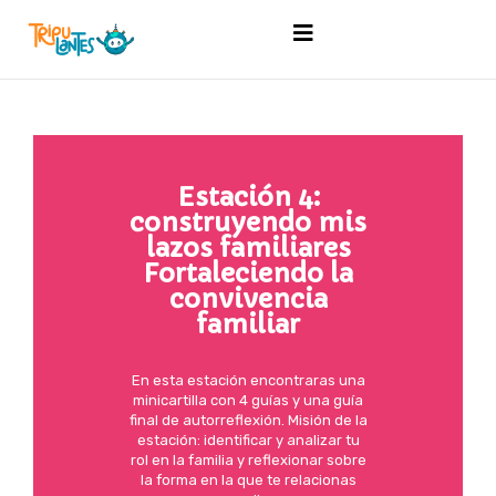
Estación 4:
construyendo mis
lazos familiares
Fortaleciendo la
convivencia
familiar
En esta estación encontraras una
minicartilla con 4 guías y una guía
final de autorreflexión. Misión de la
estación: identificar y analizar tu
rol en la familia y reflexionar sobre
la forma en la que te relacionas