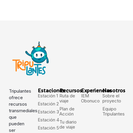
Estaciones
Recursos
Experiencias
Nosotros
Tripulantes
Estación 1
Ruta de
IEM
Sobre el
ofrece
viaje
Obonuco
proyecto
Estación 2
recursos
Plan de
Equipo
transmediales
Estación 3
Acción
Tripulantes
que
Estación 4
Tu diario
pueden
de viaje
Estación 5
ser