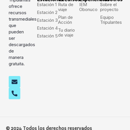
Estación 1
Ruta de
IEM
Sobre el
ofrece
viaje
Obonuco
proyecto
Estación 2
recursos
Plan de
Equipo
transmediales
Estación 3
Acción
Tripulantes
que
Estación 4
Tu diario
pueden
de viaje
Estación 5
ser
descargados
de
manera
gratuita.
© 2024 Todos los derechos reservados